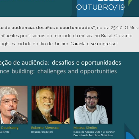
 de audiência: desafios e oportunidades”
, no dia 25/10. O Mus
 influentes profissionais do mercado da música no Brasil. O evento
Light, na cidade do Rio de Janeiro.
Garanta o seu ingresso
!