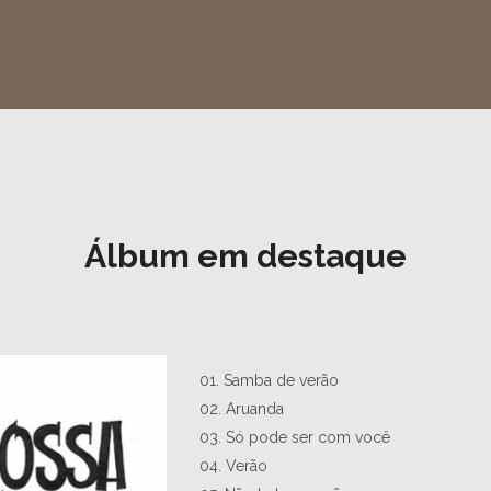
LEIA MAIS
LEIA MAIS
LEIA MAIS
Álbum em destaque
01. Samba de verão
02. Aruanda
03. Só pode ser com você
04. Verão