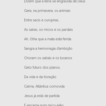
Dizem que a terra se engravida de Deus
Gera, na primavera, os animais
Entre sacis e curupiras,
As saíras, os micos e os pardais
Ah, Olha que a mata está ferida
Sangra a hemorragia d’ambição
Choram os sabiás e os tucanos
Gelo futuro dos planos,
Da vida e da floração
Calma, Atlântica comovida
Jesus já está de partida
E encarna num mico-leão