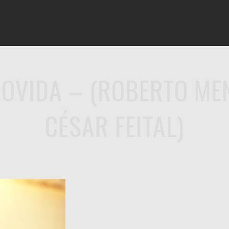
DISCOGRAFIA
FOTOS
VÍDEOS
LETRA&MÚSICA
OVIDA – (ROBERTO ME
CÉSAR FEITAL)